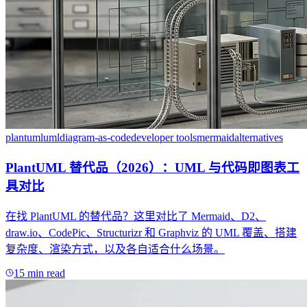
plantuml
uml
diagram-as-code
developer tools
mermaid
alternatives
PlantUML 替代品（2026）：UML 与代码即图表工
具对比
在找 PlantUML 的替代品？这里对比了 Mermaid、D2、
draw.io、CodePic、Structurizr 和 Graphviz 的 UML 覆盖、搭建
复杂度、渲染方式，以及各自适合什么场景。
15 min read