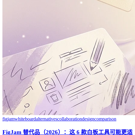
figjam
whiteboard
alternatives
collaboration
design
comparison
FigJam 替代品（2026）：这 6 款白板工具可能更适