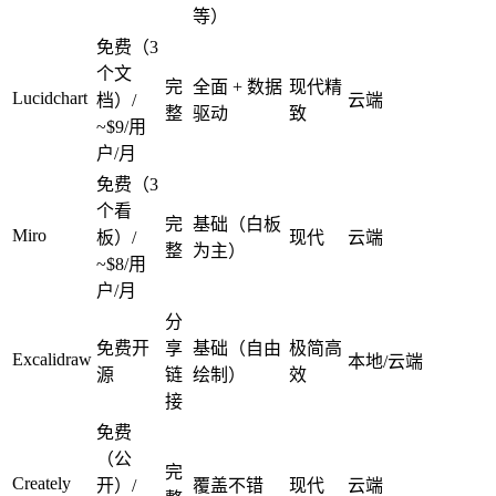
等）
免费（3
个文
完
全面 + 数据
现代精
Lucidchart
档）/
云端
整
驱动
致
~$9/用
户/月
免费（3
个看
完
基础（白板
Miro
板）/
现代
云端
整
为主）
~$8/用
户/月
分
免费开
享
基础（自由
极简高
Excalidraw
本地/云端
源
链
绘制）
效
接
免费
（公
完
Creately
开）/
覆盖不错
现代
云端