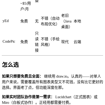
整
~$5/用
户/月
老旧
不错（自动
yEd
免费
无
（Java
本地
布局优化）
桌面）
只
读
不错（手绘
CodePic
免费
现代
云端
链
风格）
接
怎么选
如果只想要免费且全面：
继续用 draw.io。认真的——对单人
用户来说，需要覆盖所有图表类型又不花钱，没有比它更好的
选择。界面老了点，但功能深度在那。
如果实时团队协作是第一需求：
Lucidchart（正式图表）或
Miro（白板式协作）。正经用都需要付费。