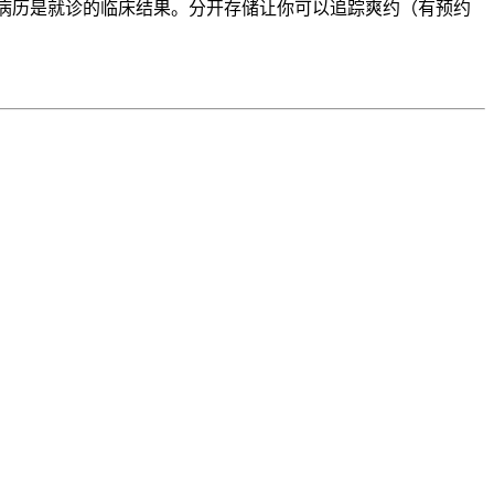
（未来或过去）；病历是就诊的临床结果。分开存储让你可以追踪爽约（有预约