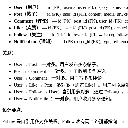
User（用户）
— id (PK), username, email, display_name, bio,
Post（帖子）
— id (PK), user_id (FK), content, media_url, cr
Comment（评论）
— id (PK), post_id (FK), user_id (FK), co
Like（点赞）
— id (PK), user_id (FK), post_id (FK), creat
Follow（关注）
— id (PK), follower_id (FK → User), follow
Notification（通知）
— id (PK), user_id (FK), type, reference
关系：
User → Post：
一对多
。用户发布多条帖子。
Post → Comment：
一对多
。帖子收到多条评论。
User → Comment：
一对多
。用户写多条评论。
User → Like → Post：
多对多
（通过 Like）。用户可
User → Follow → User：
自引用多对多
（通过 Follow）。用
User → Notification：
一对多
。用户收到多条通知。
设计要点：
Follow 是自引用多对多关系。Follow 表有两个外键都指向 User—