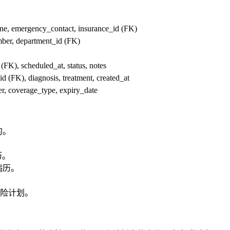
ne, emergency_contact, insurance_id (FK)
mber, department_id (FK)
(FK), scheduled_at, status, notes
d (FK), diagnosis, treatment, created_at
, coverage_type, expiry_date
约。
。
历。
病历。
险计划。