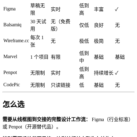
草稿无
低到
Figma
实时
丰富
✓
限
高
30 天试
无（免费
Balsamiq
仅低
良好
无
用
版）
每次 1
Wireframe.cc
无
极低
极简
无
张
低到
Marvel
1 个项目
有限
基础
基础
中
低到
Penpot
无限制
实时
持续增长
✓
高
CodePic
无限制
只读链接
低
基础
无
怎么选
需要从线框图到交接的完整设计工作流：
Figma（行业标准）
或 Penpot（开源替代品）。