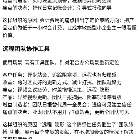
增益制造者：实时现金流预警；税额估算随时更新
痛点解决者：替代日常记账会计；引导式报税向导
这样组织的原因
:
会计费用的痛点指出了定价策略方向：把产
品定价为低于一小时会计费，让成本敏感型小企业主一眼看懂
价值。
远程团队协作工具
使用场景
:
现有工具团队，针对混合办公场景重新定位
客户任务：异步站会、追踪阻塞项、远程也有归属感
收益：跨时区友好的更新方式、减少打扰、团队凝聚力
痛点：视频会议疲劳、时差拖慢决策、远程=隐形
产品：异步视频更新、团队日报摘要、阻塞项追踪看板
增益制造者：团队日报替代周一全员会；进度可见建立信任
痛点解决者：亚太团队不用开早7点站会；更新全团队可见
这样组织的原因
:
"远程=隐形"这个情感性任务催生了"团队脉
搏"功能，展示每个成员的贡献，在不增加会议的情况下解决