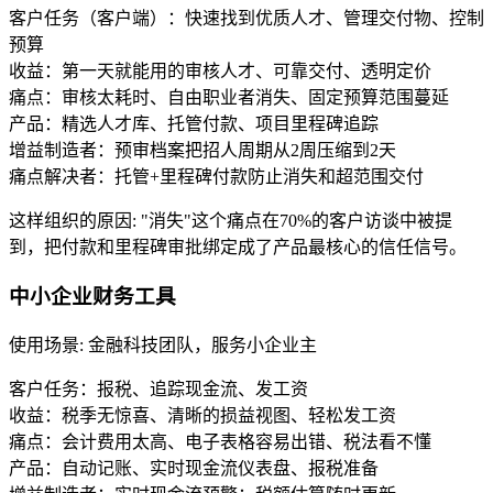
客户任务（客户端）：快速找到优质人才、管理交付物、控制
预算
收益：第一天就能用的审核人才、可靠交付、透明定价
痛点：审核太耗时、自由职业者消失、固定预算范围蔓延
产品：精选人才库、托管付款、项目里程碑追踪
增益制造者：预审档案把招人周期从2周压缩到2天
痛点解决者：托管+里程碑付款防止消失和超范围交付
这样组织的原因
:
"消失"这个痛点在70%的客户访谈中被提
到，把付款和里程碑审批绑定成了产品最核心的信任信号。
中小企业财务工具
使用场景
:
金融科技团队，服务小企业主
客户任务：报税、追踪现金流、发工资
收益：税季无惊喜、清晰的损益视图、轻松发工资
痛点：会计费用太高、电子表格容易出错、税法看不懂
产品：自动记账、实时现金流仪表盘、报税准备