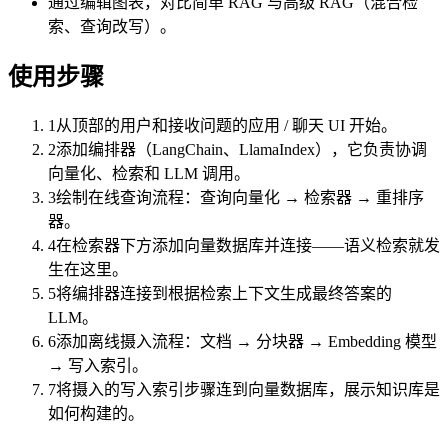
通过编辑图表，对比简单 RAG 与高级 RAG（混合检
索、查询改写）。
使用步骤
1
从顶部的用户和接收问题的应用 / 聊天 UI 开始。
2
添加编排器（LangChain、LlamaIndex），它负责协调
向量化、检索和 LLM 调用。
3
绘制在线查询流程：查询向量化 → 检索器 → 重排序
器。
4
在检索器下方添加向量数据库并连接——语义检索就发
生在这里。
5
将编排器连接到根据检索上下文生成最终答案的
LLM。
6
添加离线摄入流程：文档 → 分块器 → Embedding 模型
→ 写入索引。
7
将摄入的写入索引步骤连到向量数据库，展示知识库是
如何构建的。