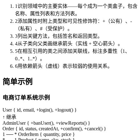
1
识别领域中的主要实体——每个成为一个类盒子，包含
名称、属性列表和方法列表。
2
添加属性时附上类型和可见性修饰符：+（公有）、-
（私有）、#（受保护）。
3
列出关键方法，包括签名和返回类型。
4
从子类向父类画继承箭头（实线 + 空心箭头）。
5
在相互引用的类之间添加关联线，标注多重性（1、
0..*、1..*）。
6
用依赖箭头（虚线）表示较弱的使用关系。
简单示例
电商订单系统示例
User { id, email, +login(), +logout() }
↑ 继承
AdminUser { +banUser(), +viewReports() }
Order { id, status, createdAt, +confirm(), +cancel() }
1 ── * OrderItem { quantity, price }
* ── 1 Product { name, sku, stock }