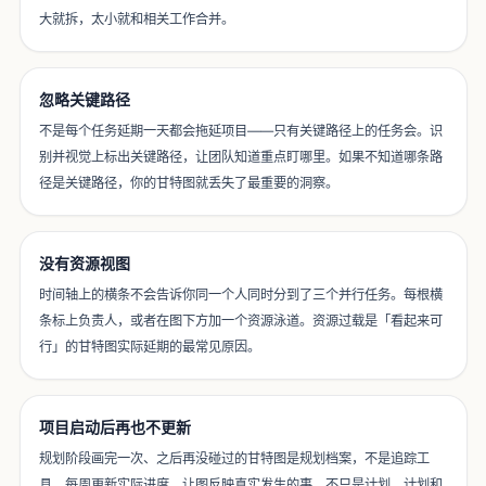
大就拆，太小就和相关工作合并。
忽略关键路径
不是每个任务延期一天都会拖延项目——只有关键路径上的任务会。识
别并视觉上标出关键路径，让团队知道重点盯哪里。如果不知道哪条路
径是关键路径，你的甘特图就丢失了最重要的洞察。
没有资源视图
时间轴上的横条不会告诉你同一个人同时分到了三个并行任务。每根横
条标上负责人，或者在图下方加一个资源泳道。资源过载是「看起来可
行」的甘特图实际延期的最常见原因。
项目启动后再也不更新
规划阶段画完一次、之后再没碰过的甘特图是规划档案，不是追踪工
具。每周更新实际进度，让图反映真实发生的事，不只是计划。计划和