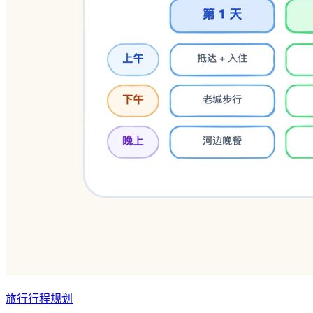
旅行行程规划