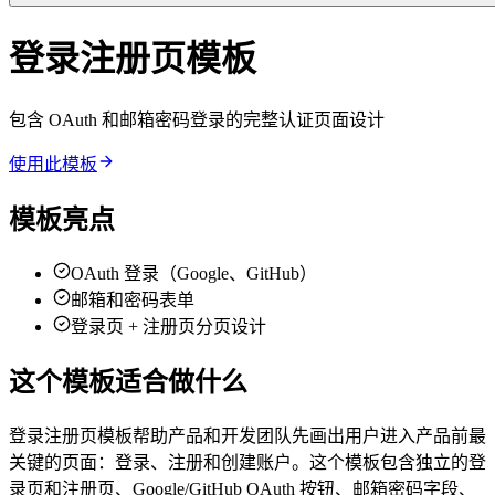
登录注册页模板
包含 OAuth 和邮箱密码登录的完整认证页面设计
使用此模板
模板亮点
OAuth 登录（Google、GitHub）
邮箱和密码表单
登录页 + 注册页分页设计
这个模板适合做什么
登录注册页模板帮助产品和开发团队先画出用户进入产品前最
关键的页面：登录、注册和创建账户。这个模板包含独立的登
录页和注册页、Google/GitHub OAuth 按钮、邮箱密码字段、