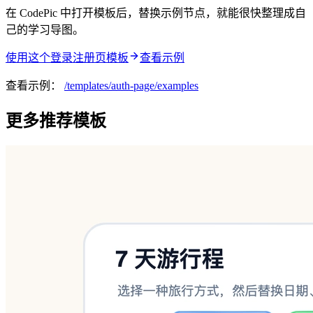
在 CodePic 中打开模板后，替换示例节点，就能很快整理成自
己的学习导图。
使用这个登录注册页模板
查看示例
查看示例：
/templates/
auth-page
/examples
更多推荐模板