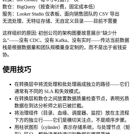
数仓：BigQuery（按查询计费，固定成本低）
服务：Looker Studio 仪表板、面向销售团队的 CSV 导出
无流处理、无特征存储、无自定义目录——目前不需要
这样组织的原因
:
初创公司的架构图要故意展示"缺少什
么"——没有 CDC、没有 Kafka、没有实时——传达当前数据
栈是根据数据量和团队规模量身定制的，而不是出于省钱妥
协。
使用技巧
在转换层中将流处理和批处理画成独立的路径——它们
通常有不同的 SLA 和失效模式。
在转换层和数仓之间放置数据质量检查节点，表明劣质
数据在到达分析师之前已被拦截。
将治理组件（目录、血缘、调度器、监控）放在主流程
下方的独立行——它们是横切关注点，不是顺序步骤。
用柱状图形（cylinder）表示存储系统，与处理节点（矩